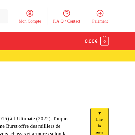
Mon Compte
F.A.Q / Contact
Paiement
0.00
€
0
▼
015) à l’Ultimate (2022). Toupies
Lire
 Burst offre des milliers de
la
suite
vers, chassis et armures selon la