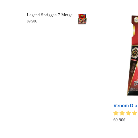
Legend Spriggan 7 Merge
89.90
€
Venom Diab
69.90
€