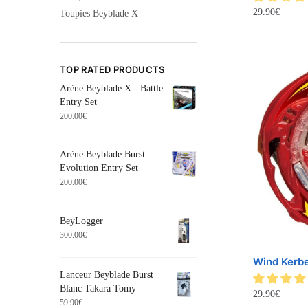
29.90
€
Toupies Beyblade X
TOP RATED PRODUCTS
Arène Beyblade X - Battle
Entry Set
200.00
€
Arène Beyblade Burst
Evolution Entry Set
200.00
€
BeyLogger
300.00
€
Wind Kerb
Lanceur Beyblade Burst
Blanc Takara Tomy
29.90
€
59.90
€