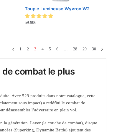
Toupie Lumineuse Wyvron W2
59.90
€
1
2
3
4
5
6
…
28
29
30
 de combat le plus
uite. Avec 529 produits dans notre catalogue, cette
latement sous impact) a redéfini le combat de
our désassembler l’adversaire en plein vol.
n la génération. Layer (la couche de combat), disque
 avancées (Superking, Dynamite Battle) ajoutent des