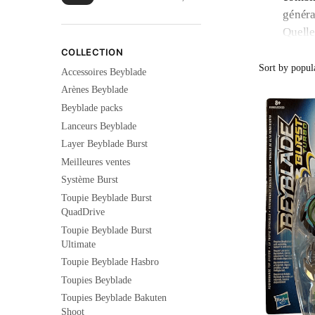
généra
Quelle
Les
Bu
COLLECTION
démarr
Accessoires Beyblade
Toutes
Arènes Beyblade
Les di
Beyblade packs
compat
Lanceurs Beyblade
modula
Layer Beyblade Burst
Meilleures ventes
Système Burst
Toupie Beyblade Burst
QuadDrive
Toupie Beyblade Burst
Ultimate
Toupie Beyblade Hasbro
Toupies Beyblade
Toupies Beyblade Bakuten
Shoot