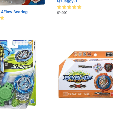
Q+Jaggy-1
 4Flow Bearing
69.90
€