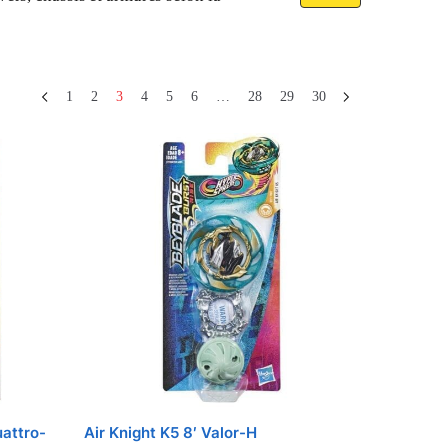
026. Pour un budget serré, les
Hasbro
ont références.
1
2
3
4
5
6
…
28
29
30
yers se divisent en deux groupes
DB/Ultimate de l’autre. Cette
bos personnalisés.
attro-
Air Knight K5 8′ Valor-H