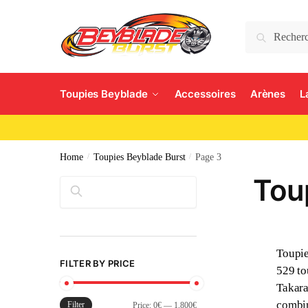
Search
Toupies Beyblade
Accessoires
Arènes
L
Home
/
Toupies Beyblade Burst
/
Page 3
Tou
Rechercher
Toupie
FILTER BY PRICE
529 to
Takara
combin
Filter
Price:
0€
—
1,800€