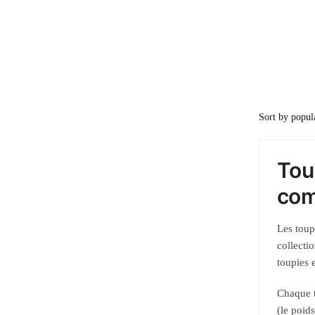
Tou
com
Les toup
collecti
toupies 
Chaque t
(le poid