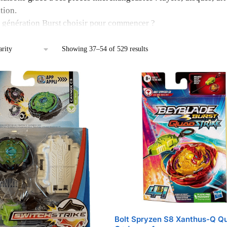
tion.
 génération Burst choisir pour commencer ?
rst Superking
offrent le meilleur rapport performance/prix en 2
ent à 8€. Pour la compétition, les
Dynamite Battle
Takara Tomy s
Showing 37–54 of 529 results
 les pièces Burst sont-elles compatibles entre générations ?
sques et drivers sont universels sur toute la gamme Burst. Les la
ibles : Original/God/Evolution/Cho-Z d’un côté, GT/Superking/
rité est le coeur du
système Burst
et permet des milliers de com
Bolt Spryzen S8 Xanthus-Q Qu