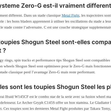
ysteme Zero-G est-il vraiment different
ment different. Dans un stade classique
Metal Fight
, les trajectoires so
ble : les bons bladers apprennent à utiliser les oscillations du stade a 
 le stade contre l’adversaire. C est une couche strategique supplementai
toupies Shogun Steel sont-elles compat
t ?
gy rings, spin tracks et performance tips Shogun Steel sont compatibles
on wheels Shogun Steel sont optimisees pour le Zero-G mais fonctionne
stade classique perd l’avantage Zero-G mais reste performant.
les sont les toupies Shogun Steel les 
ai Ifraid W145CF est le combo star de la serie avec sa fusion wheel 
 defenseur. Le Archer Gryph C145S offre un bon stamina. Le Gladiator
ut. Ces toupies sont les dernieres Metal Fight produites par Takara Tomy, 