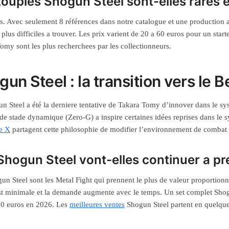
toupies Shogun Steel sont-elles rares 
es. Avec seulement 8 références dans notre catalogue et une production a
 plus difficiles a trouver. Les prix varient de 20 a 60 euros pour un start
omy sont les plus recherchees par les collectionneurs.
un Steel : la transition vers le 
n Steel a été la derniere tentative de Takara Tomy d’innover dans le s
de stade dynamique (Zero-G) a inspire certaines idées reprises dans le 
e X
partagent cette philosophie de modifier l’environnement de combat p
Shogun Steel vont-elles continuer a pre
un Steel sont les Metal Fight qui prennent le plus de valeur proportionn
est minimale et la demande augmente avec le temps. Un set complet Shog
50 euros en 2026. Les
meilleures ventes
Shogun Steel partent en quelques