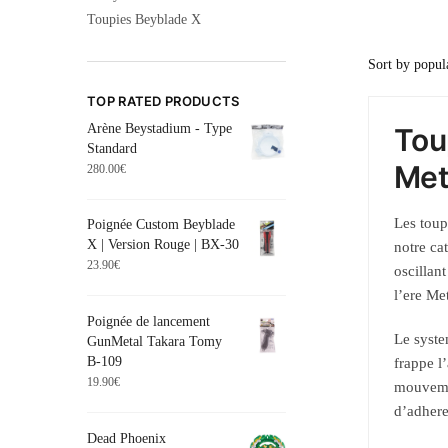
Toupies Beyblade X
TOP RATED PRODUCTS
Arène Beystadium - Type
Tou
Standard
Met
280.00
€
Les toup
Poignée Custom Beyblade
X | Version Rouge | BX-30
notre ca
23.90
€
oscillan
l’ere Met
Poignée de lancement
Le syste
GunMetal Takara Tomy
B-109
frappe l
19.90
€
mouvemen
d’adhere
Dead Phoenix