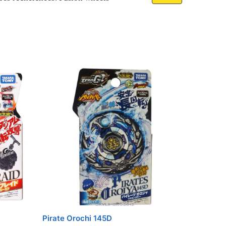
 impacts. Les trajectoires deviennent
l Fight
n’offre cette mécanique de
Fight ?
l Fusion
,
Metal Masters
et
Metal
e Metal classique sans le mecanisme
Pirate Orochi 145D