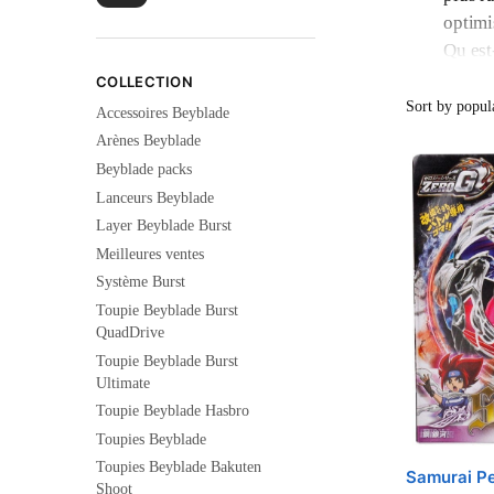
optimi
Qu est
Le sys
COLLECTION
chaoti
Accessoires Beyblade
jeu. L
Arènes Beyblade
Les to
Beyblade packs
Oui. E
Lanceurs Beyblade
Fury
. 
Layer Beyblade Burst
Zero-
Meilleures ventes
Système Burst
Toupie Beyblade Burst
QuadDrive
Toupie Beyblade Burst
Ultimate
Toupie Beyblade Hasbro
Toupies Beyblade
Toupies Beyblade Bakuten
Samurai P
Shoot