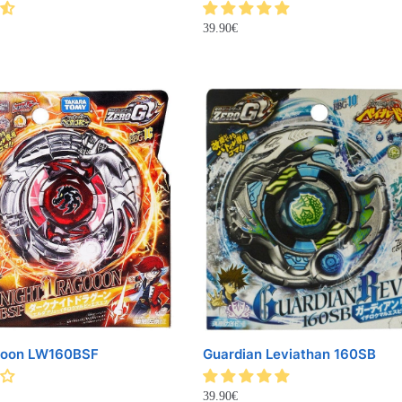
39.90
€
goon LW160BSF
Guardian Leviathan 160SB
39.90
€