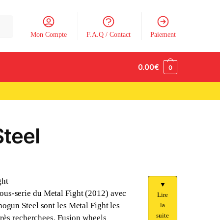
Mon Compte
F.A.Q / Contact
Paiement
0.00
€
0
teel
ght
▼
ous-serie du Metal Fight (2012) avec
Lire
hogun Steel sont les Metal Fight les
la
suite
 très recherchees. Fusion wheels