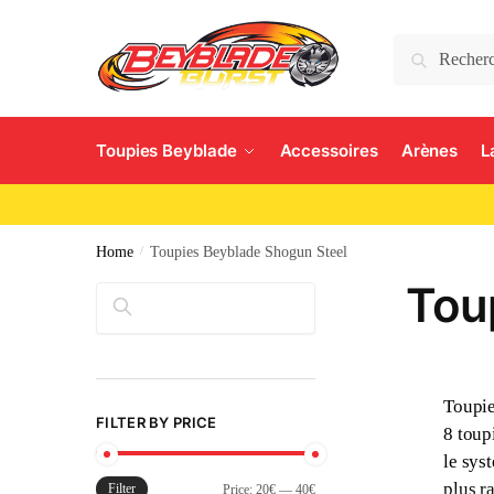
Search
Toupies Beyblade
Accessoires
Arènes
L
Home
/
Toupies Beyblade Shogun Steel
Tou
Rechercher
Toupie
FILTER BY PRICE
8 toup
le sys
plus r
Filter
Price:
20€
—
40€