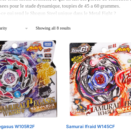
sees pour le stade dynamique, toupies de 45 a 60 grammes.
-ce qui rend le Shogun Steel unique dans le Metal Fight ?
teme Zero-G utilise un stade monte sur pivot qui oscille sous les
ques et les combats imprevisibles. Aucune autre génération
Meta
Showing all 8 results
e concept a inspire le systeme de rails du
Beyblade X
.
upies Shogun Steel sont-elles compatibles avec les autres Metal 
nergy rings, spin tracks et performance tips universels avec
Meta
Les fusion wheels Shogun Steel fonctionnent aussi dans un stad
G.
egasus W105R2F
Samurai Ifraid W145CF