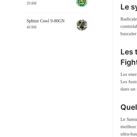
29.90
€
Le s
Radicale
Sphinx Cowl 9-80GN
controla
49.90
€
basculer
Les 
Figh
Les ener
Les fusi
dans un 
Quel
Le Samur
meilleur
ultra-ha