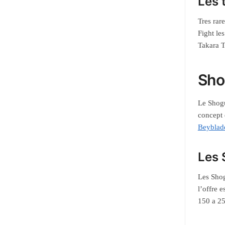
Les 
Tres rar
Fight les
Takara T
Shog
Le Shogu
concept 
Beyblad
Les 
Les Shog
l’offre 
150 a 2