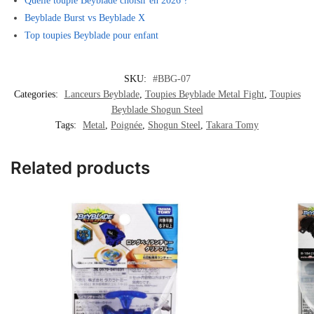
Quelle toupie Beyblade choisir en 2026 ?
Beyblade Burst vs Beyblade X
Top toupies Beyblade pour enfant
SKU:
#BBG-07
Categories:
Lanceurs Beyblade
,
Toupies Beyblade Metal Fight
,
Toupies
Beyblade Shogun Steel
Tags:
Metal
,
Poignée
,
Shogun Steel
,
Takara Tomy
Related products