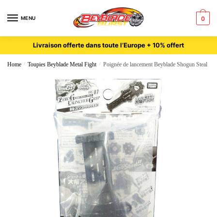
MENU
0
Livraison offerte dans toute l’Europe + 10% offert
Home
/
Toupies Beyblade Metal Fight
/
Poignée de lancement Beyblade Shogun Steal