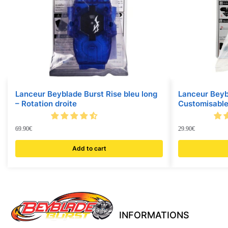
Lanceur Beyblade Burst Rise bleu long
Lanceur Beyb
– Rotation droite
Customisabl
69.90
€
29.90
€
Add to cart
INFORMATIONS