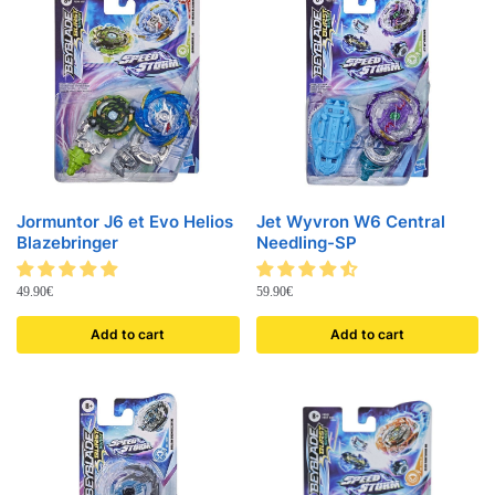
Jormuntor J6 et Evo Helios
Jet Wyvron W6 Central
Blazebringer
Needling-SP
49.90
€
59.90
€
Add to cart
Add to cart