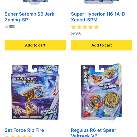
Super Satomb S6 Jerk
Super Hyperion H6 1A-D
Zoning-SP
Xceed-SPM
69.90
€
59.90
€
Add to cart
Add to cart
Set Force Rip Fire
Regulus R6 et Spear
Valtryek V6