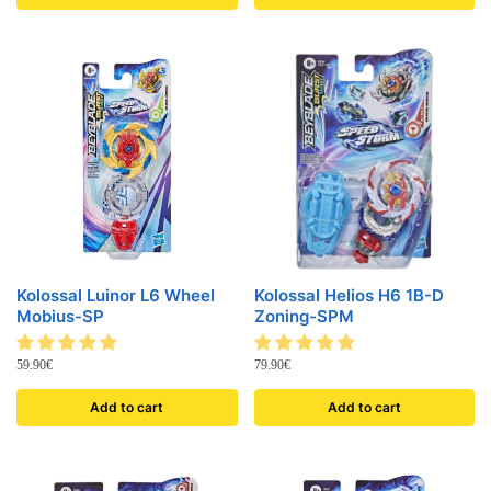
Kolossal Luinor L6 Wheel
Kolossal Helios H6 1B-D
Mobius-SP
Zoning-SPM
59.90
€
79.90
€
Add to cart
Add to cart