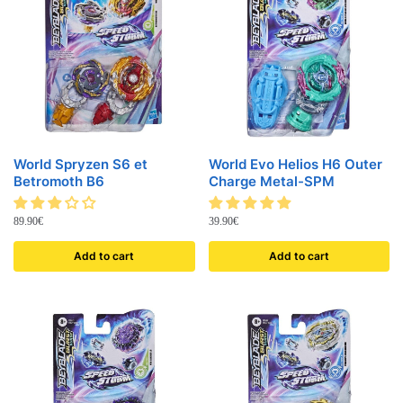
World Spryzen S6 et
World Evo Helios H6 Outer
Betromoth B6
Charge Metal-SPM
89.90
€
39.90
€
Add to cart
Add to cart