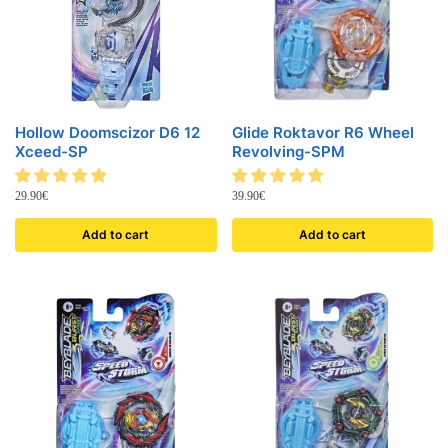
Hollow Doomscizor D6 12
Glide Roktavor R6 Wheel
Xceed-SP
Revolving-SPM
29.90
€
39.90
€
Add to cart
Add to cart