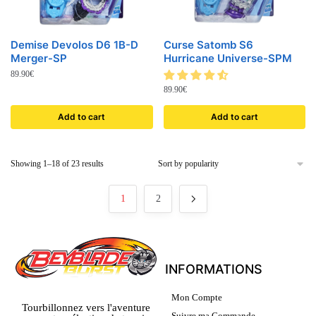
Demise Devolos D6 1B-D
Curse Satomb S6
Merger-SP
Hurricane Universe-SPM
89.90
€
89.90
€
Add to cart
Add to cart
Showing 1–18 of 23 results
1
2
INFORMATIONS
Mon Compte
Tourbillonnez vers l'aventure
Suivre ma Commande