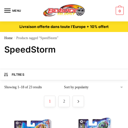
MENU
0
Livraison offerte dans toute l’Europe + 10% offert
Home
/
Products tagged “SpeedStorm”
SpeedStorm
FILTRES
Showing 1–18 of 23 results
1
2