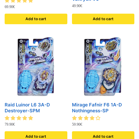
49.90
€
69.90
€
Add to cart
Add to cart
Raid Luinor L6 3A-D
Mirage Fafnir F6 1A-D
Destroyer-SPM
Nothingness-SP
79.90
€
59.90
€
Add to cart
Add to cart