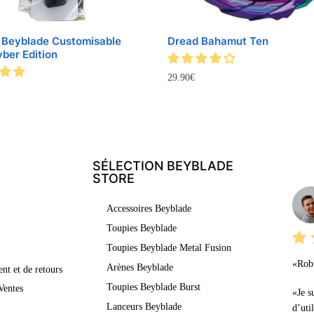
 Beyblade Customisable
Dread Bahamut Ten
ber Edition
29.90
€
SÉLECTION BEYBLADE
LE
STORE
Accessoires Beyblade
Toupies Beyblade
Toupies Beyblade Metal Fusion
«Robu
Arènes Beyblade
nt et de retours
Toupies Beyblade Burst
Ventes
«Je s
Lanceurs Beyblade
d’uti