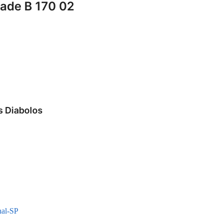
lade B 170 02
s Diabolos
nal-SP