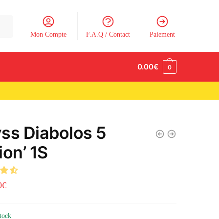
Mon Compte
F.A.Q / Contact
Paiement
0.00
€
0
ss Diabolos 5
ion’ 1S
0
€
stock