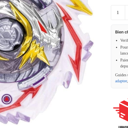
Bien c
Veri
Pour 
lanc
Paie
depu
Guides 
adaptee