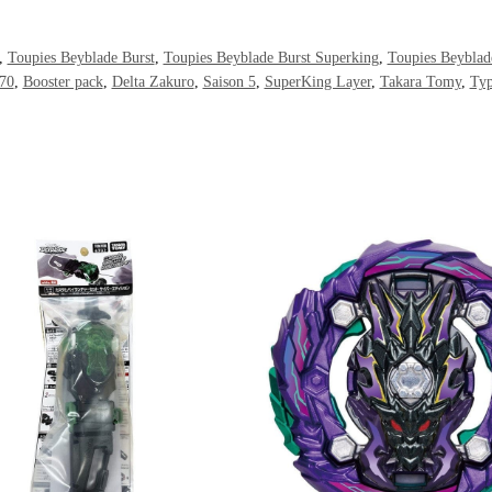
,
Toupies Beyblade Burst
,
Toupies Beyblade Burst Superking
,
Toupies Beyblad
70
,
Booster pack
,
Delta Zakuro
,
Saison 5
,
SuperKing Layer
,
Takara Tomy
,
Typ