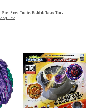
e Burst Surge
,
Toupies Beyblade Takara Tomy
e équilibre