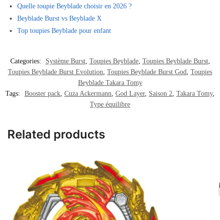
Quelle toupie Beyblade choisir en 2026 ?
Beyblade Burst vs Beyblade X
Top toupies Beyblade pour enfant
Categories:
Système Burst
,
Toupies Beyblade
,
Toupies Beyblade Burst
,
Toupies Beyblade Burst Evolution
,
Toupies Beyblade Burst God
,
Toupies
Beyblade Takara Tomy
Tags:
Booster pack
,
Cuza Ackermann
,
God Layer
,
Saison 2
,
Takara Tomy
,
Type équilibre
Related products