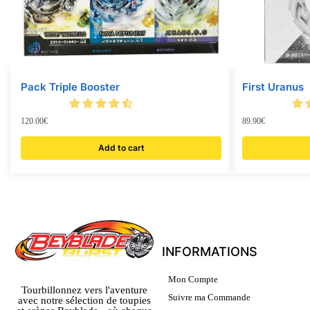
Pack Triple Booster
First Uranus
120.00
€
89.90
€
Add to cart
INFORMATIONS
Mon Compte
Tourbillonnez vers l'aventure
Suivre ma Commande
avec notre sélection de toupies