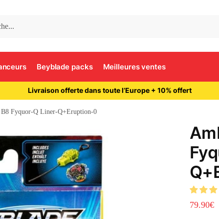
anceurs
Beyblade packs
Meilleures ventes
Livraison offerte dans toute l’Europe + 10% offert
 B8 Fyquor-Q Liner-Q+Eruption-0
Amb
Fyq
Q+E
79.90
€