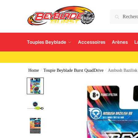
Search
Toupies Beyblade
Accessoires
Arènes
L
Home
/
Toupie Beyblade Burst QuadDrive
/
Ambush Bazilisk