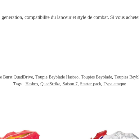
 : generation, compatibilite du lanceur et style de combat. Si vous achet
e Burst QuadDrive
,
Toupie Beyblade Hasbro
,
Toupies Beyblade
,
Toupies Beyb
Tags:
Hasbro
,
QuadStrike
,
Saison 7
,
Starter pack
,
Type attaque