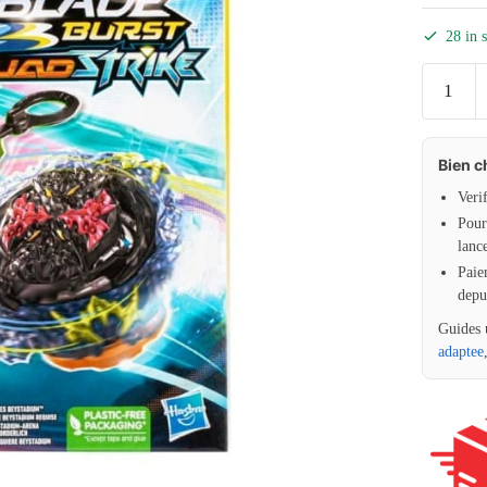
28 in 
Bien c
Veri
Pour 
lanc
Paie
depu
Guides 
adaptee