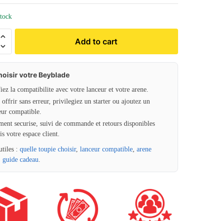
stock
Add to cart
hoisir votre Beyblade
fiez la compatibilite avec votre lanceur et votre arene.
offrir sans erreur, privilegiez un starter ou ajoutez un
eur compatible.
ment securise, suivi de commande et retours disponibles
is votre espace client.
utiles :
quelle toupie choisir
,
lanceur compatible
,
arene
,
guide cadeau
.