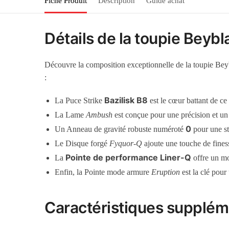
Fiche Produit
Description
Guide achat
Détails de la toupie Beyb
Découvre la composition exceptionnelle de la toupie Bey
:
Bazilisk B8
La Puce Strike
est le cœur battant de ce
La Lame
Ambush
est conçue pour une précision et 
0
Un Anneau de gravité robuste numéroté
pour une st
Le Disque forgé
Fyquor-Q
ajoute une touche de finess
Pointe de performance Liner-Q
La
offre un m
Enfin, la Pointe mode armure
Eruption
est la clé pour
Caractéristiques supplém