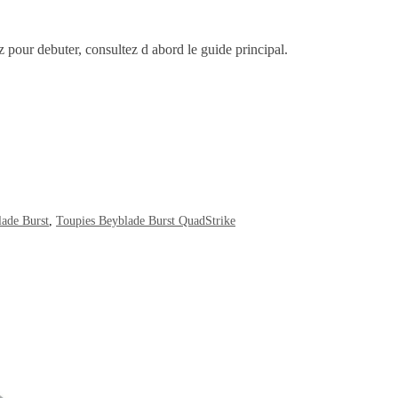
ez pour debuter, consultez d abord le guide principal.
lade Burst
,
Toupies Beyblade Burst QuadStrike