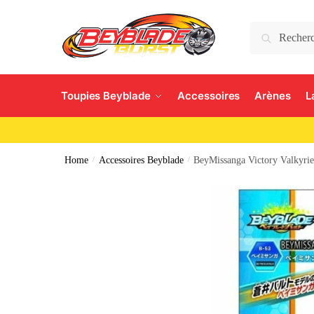
Search
Toupies Beyblade
Accessoires
Arènes
L
Home
/
Accessoires Beyblade
/
BeyMissanga Victory Valkyri