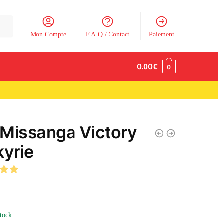
Mon Compte
F.A.Q / Contact
Paiement
0.00
€
0
Missanga Victory
kyrie
stock