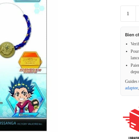
Bien c
Veri
Pour 
lanc
Paie
depu
Guides 
adaptee