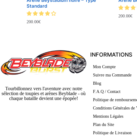
Arène Beystadium noire – Type
Arène Be
Standard
200.00
€
200.00
€
INFORMATIONS
Mon Compte
Suivre ma Commande
Blog
Tourbillonnez vers l'aventure avec notre
F.A.Q / Contact
sélection de toupies et arènes Beyblade - où
chaque bataille devient une épopée!
Politique de rembourseme
Conditions Générales de 
Mentions Légales
Plan du Site
Politique de Livraison