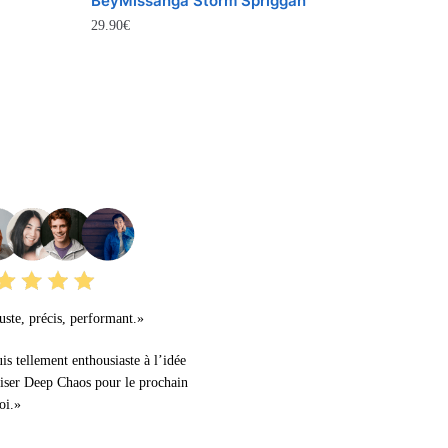
BeyMissanga Storm Spriggan
29.90
€
URS AVIS
ste, précis, performant.»
uis tellement enthousiaste à l’idée
liser Deep Chaos pour le prochain
oi.»