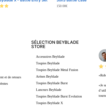
yblade X – Battle Entry Set
3on3 Battle Case
150.00
€
SÉLECTION BEYBLADE
LE
STORE
Accessoires Beyblade
Toupies Beyblade
Toupies Beyblade Metal Fusion
«Robu
Arènes Beyblade
nt et de retours
Toupies Beyblade Burst
Ventes
«Je s
Lanceurs Beyblade
d’uti
tourn
Toupies Beyblade Burst Evolution
Toupies Beyblade X