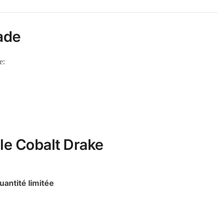
lade
e:
le Cobalt Drake
uantité limitée