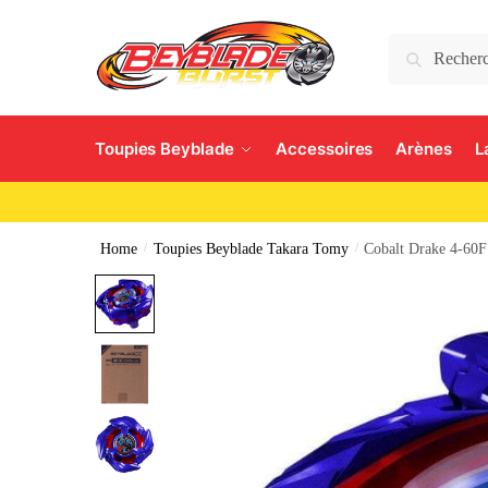
Search
Toupies Beyblade
Accessoires
Arènes
L
Home
/
Toupies Beyblade Takara Tomy
/
Cobalt Drake 4-60F