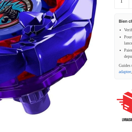
Bien c
Veri
Pour 
lanc
Paie
depu
Guides 
adaptee