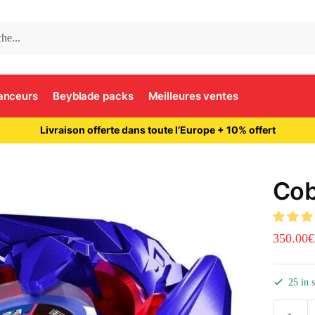
anceurs
Beyblade packs
Meilleures ventes
Livraison offerte dans toute l’Europe + 10% offert
Cob
350.00
€
25 in 