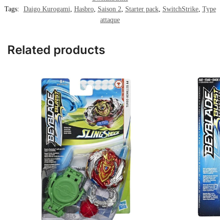
Tags:
Daigo Kurogami
,
Hasbro
,
Saison 2
,
Starter pack
,
SwitchStrike
,
Type
attaque
Related products