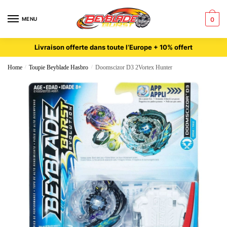
MENU
0
Livraison offerte dans toute l’Europe + 10% offert
Home
/
Toupie Beyblade Hasbro
/
Doomscizor D3 2Vortex Hunter