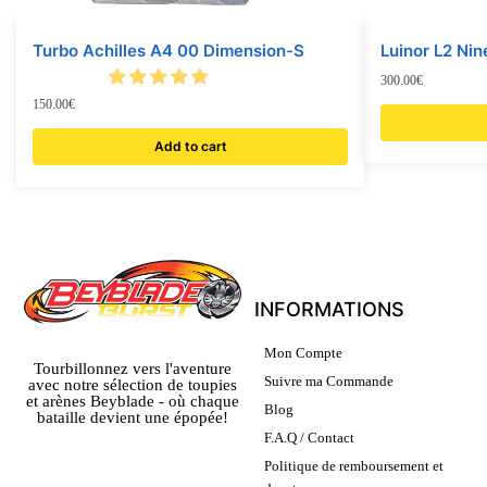
Turbo Achilles A4 00 Dimension-S
Luinor L2 Nin
300.00
€
150.00
€
Add to cart
INFORMATIONS
Mon Compte
Tourbillonnez vers l'aventure
Suivre ma Commande
avec notre sélection de toupies
et arènes Beyblade - où chaque
Blog
bataille devient une épopée!
F.A.Q / Contact
Politique de remboursement et