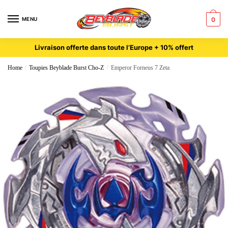
MENU
0
Livraison offerte dans toute l’Europe + 10% offert
Home
/
Toupies Beyblade Burst Cho-Z
/
Emperor Forneus 7 Zeta