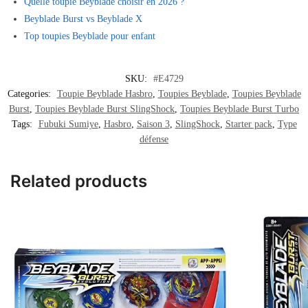
Quelle toupie Beyblade choisir en 2026 ?
Beyblade Burst vs Beyblade X
Top toupies Beyblade pour enfant
SKU:
#E4729
Categories:
Toupie Beyblade Hasbro
,
Toupies Beyblade
,
Toupies Beyblade
Burst
,
Toupies Beyblade Burst SlingShock
,
Toupies Beyblade Burst Turbo
Tags:
Fubuki Sumiye
,
Hasbro
,
Saison 3
,
SlingShock
,
Starter pack
,
Type
défense
Related products