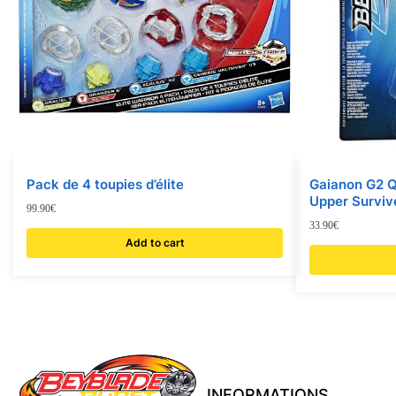
Pack de 4 toupies d’élite
Gaianon G2 Qu
Upper Surviv
99.90
€
33.90
€
Add to cart
INFORMATIONS