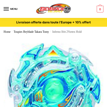
MENU
0
Livraison offerte dans toute l’Europe + 10% offert
Home
/
Toupies Beyblade Takara Tomy
/
Inferno Ifrit 2Vortex Hold