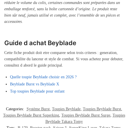
réduire le volume du colis, certaines commandes sont préparées dans un
emballage renforcé, sans la boîte cartonnée d’origine. Le produit reste
bien sûr neuf, jamais utilisé et complet, avec l’ensemble de ses pièces et
accessoires.
Guide d achat Beyblade
Cette fiche produit doit etre comparee selon trois criteres : generation,
compatibilite du lanceur et style de combat. Si vous achetez pour debuter,
consultez d abord le guide principal.
Quelle toupie Beyblade choisir en 2026 ?
Beyblade Burst vs Beyblade X
Top toupies Beyblade pour enfant
Categories:
Système Burst
,
Toupies Beyblade
,
Toupies Beyblade Burst
,
Toupies Beyblade Burst Superking
,
Toupies Beyblade Burst Surge
,
Toupies
Beyblade Takara Tomy
Tags:
B-170
,
Booster pack
,
Saison 5
,
SuperKing Layer
,
Takara Tomy
,