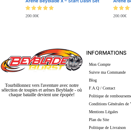
Arène Beyblade X – Start Dash Set
Arène Be
200.00
€
200.00
€
INFORMATIONS
Mon Compte
Suivre ma Commande
Blog
Tourbillonnez vers l'aventure avec notre
F.A.Q / Contact
sélection de toupies et arènes Beyblade - où
chaque bataille devient une épopée!
Politique de rembourseme
Conditions Générales de 
Mentions Légales
Plan du Site
Politique de Livraison