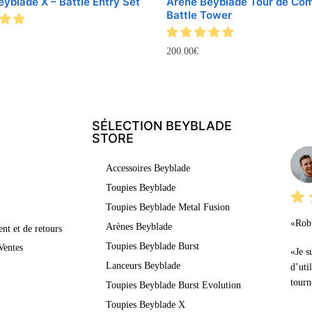
yblade X – Battle Entry Set
Arène Beyblade Tour de Com
Battle Tower
200.00
€
SÉLECTION BEYBLADE
LE
STORE
Accessoires Beyblade
Toupies Beyblade
Toupies Beyblade Metal Fusion
«Robu
Arènes Beyblade
nt et de retours
Toupies Beyblade Burst
Ventes
«Je s
Lanceurs Beyblade
d’uti
tourn
Toupies Beyblade Burst Evolution
Toupies Beyblade X