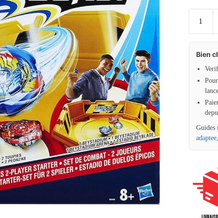
Bien c
Veri
Pour 
lanc
Paie
depu
Guides 
adaptee