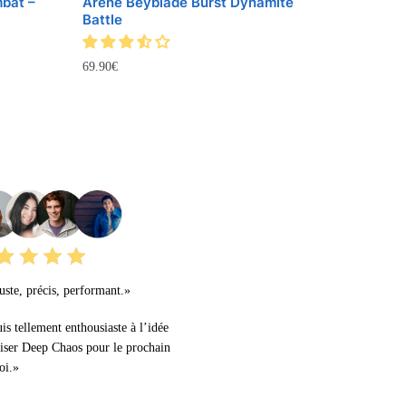
bat –
Arène Beyblade Burst Dynamite
Battle
69.90
€
URS AVIS
ste, précis, performant.»
uis tellement enthousiaste à l’idée
liser Deep Chaos pour le prochain
oi.»