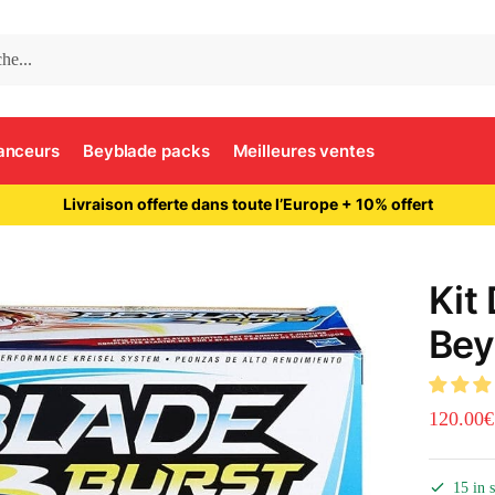
anceurs
Beyblade packs
Meilleures ventes
Livraison offerte dans toute l’Europe + 10% offert
Kit
Bey
120.00
€
15 in 