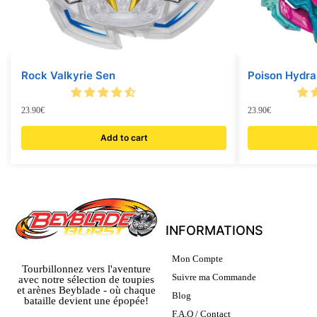
Rock Valkyrie Sen
Poison Hydra
23.90
€
23.90
€
Add to cart
INFORMATIONS
Mon Compte
Tourbillonnez vers l'aventure
Suivre ma Commande
avec notre sélection de toupies
et arènes Beyblade - où chaque
Blog
bataille devient une épopée!
F.A.Q / Contact