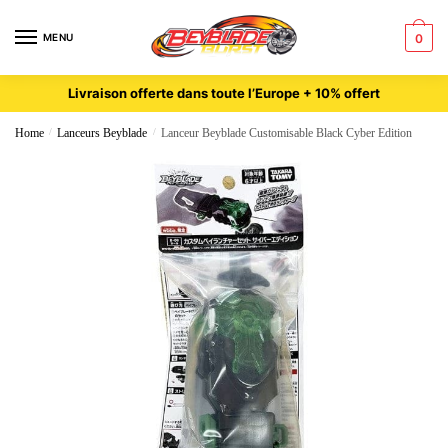
MENU
0
Livraison offerte dans toute l’Europe + 10% offert
Home
/
Lanceurs Beyblade
/
Lanceur Beyblade Customisable Black Cyber Edition