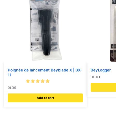
Poignée de lancement Beyblade X | BX-
BeyLogger
11
300.00
€
29.90
€
Add to cart