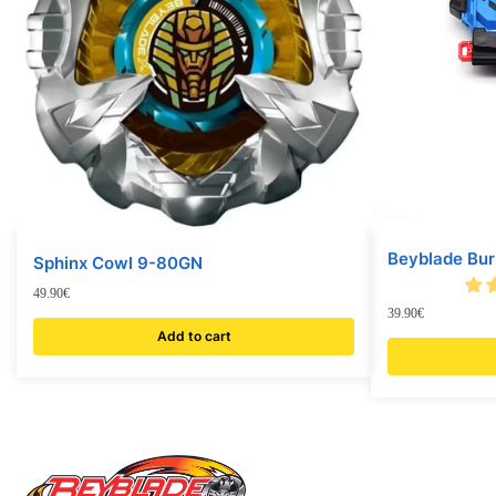
Beyblade Bur
Sphinx Cowl 9-80GN
49.90
€
39.90
€
Add to cart