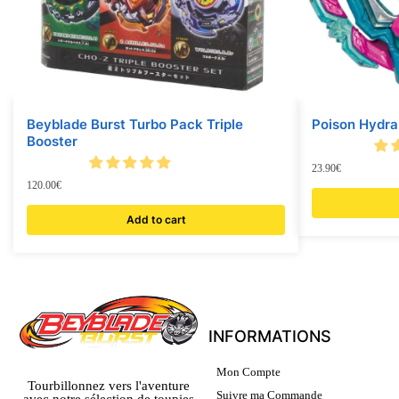
Beyblade Burst Turbo Pack Triple
Poison Hydra
Booster
23.90
€
120.00
€
Add to cart
INFORMATIONS
Mon Compte
Tourbillonnez vers l'aventure
Suivre ma Commande
avec notre sélection de toupies