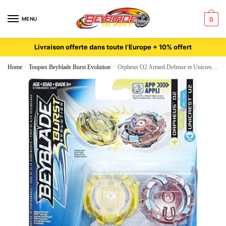
MENU
0
Livraison offerte dans toute l’Europe + 10% offert
Home
/
Toupies Beyblade Burst Evolution
/
Orpheus O2 Armed Defense et Unicrest U2 Upper Jaggy