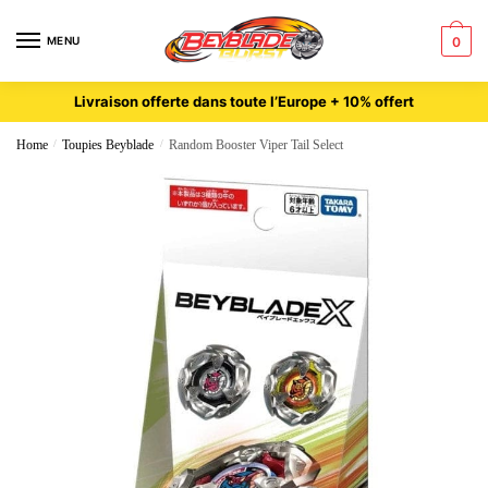
MENU
0
Livraison offerte dans toute l’Europe + 10% offert
Home
/
Toupies Beyblade
/
Random Booster Viper Tail Select