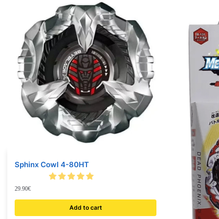
Sphinx Cowl 4-80HT
29.90
€
Add to cart