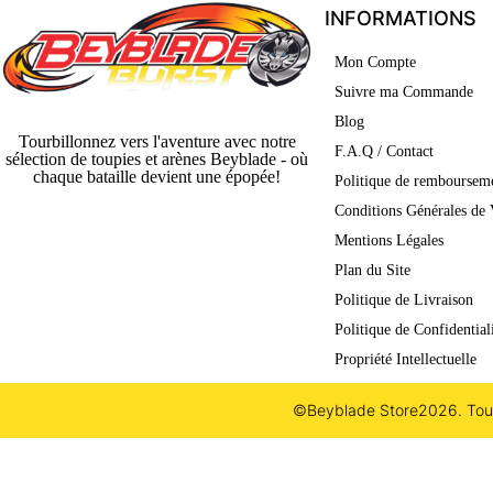
INFORMATIONS
Mon Compte
Suivre ma Commande
Blog
Tourbillonnez vers l'aventure avec notre
F.A.Q / Contact
sélection de toupies et arènes Beyblade - où
chaque bataille devient une épopée!
Politique de rembourseme
Conditions Générales de 
Mentions Légales
Plan du Site
Politique de Livraison
Politique de Confidential
Propriété Intellectuelle
©Beyblade Store
2026. Tout