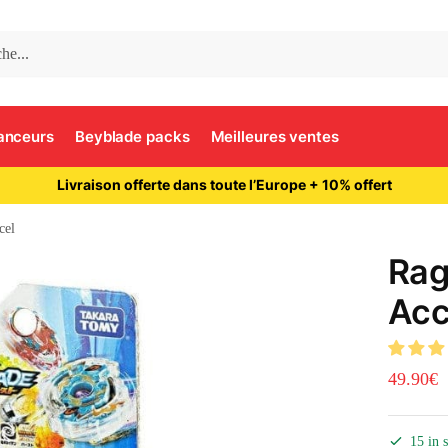
anceurs
Beyblade packs
Meilleures ventes
Livraison offerte dans toute l’Europe + 10% offert
cel
Rag
Acc
49.90
€
15 in 