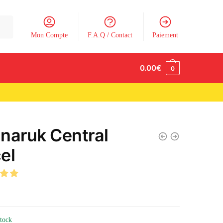
Mon Compte
F.A.Q / Contact
Paiement
0.00
€
0
naruk Central
el
stock