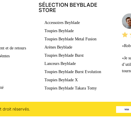
SÉLECTION BEYBLADE
LE
STORE
Accessoires Beyblade
Toupies Beyblade
Toupies Beyblade Metal Fusion
«Robu
Arènes Beyblade
nt et de retours
Toupies Beyblade Burst
Ventes
«Je s
Lanceurs Beyblade
d’uti
tourn
Toupies Beyblade Burst Evolution
Toupies Beyblade X
ité
Toupies Beyblade Takara Tomy
 droit réservés.