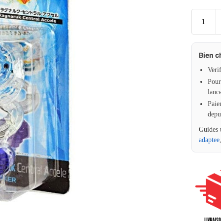
Bien c
Veri
Pour 
lanc
Paie
depu
Guides 
adaptee