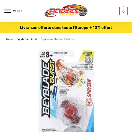
MENU
0
Livraison offerte dans toute l’Europe + 10% offert
Home
/
Système Burst
/
Spryzen Heavy Defense