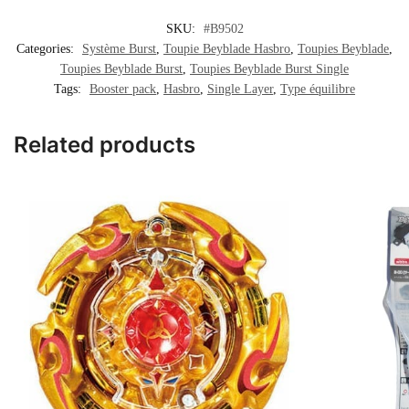
SKU:
#B9502
Categories:
Système Burst
,
Toupie Beyblade Hasbro
,
Toupies Beyblade
,
Toupies Beyblade Burst
,
Toupies Beyblade Burst Single
Tags:
Booster pack
,
Hasbro
,
Single Layer
,
Type équilibre
Related products