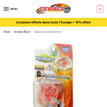
MENU
0
Livraison offerte dans toute l’Europe + 10% offert
Home
/
Système Burst
/
Valkyrie Spread Survive