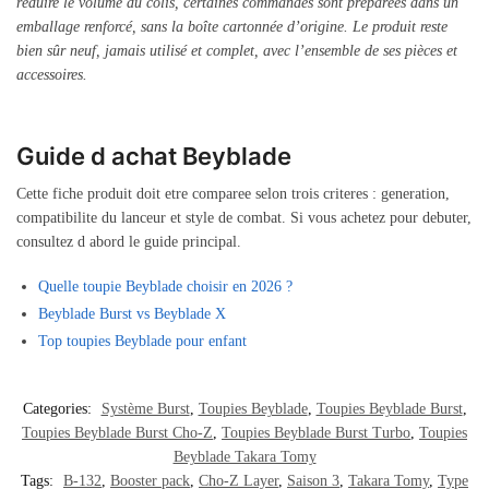
réduire le volume du colis, certaines commandes sont préparées dans un
emballage renforcé, sans la boîte cartonnée d’origine. Le produit reste
bien sûr neuf, jamais utilisé et complet, avec l’ensemble de ses pièces et
accessoires.
Guide d achat Beyblade
Cette fiche produit doit etre comparee selon trois criteres : generation,
compatibilite du lanceur et style de combat. Si vous achetez pour debuter,
consultez d abord le guide principal.
Quelle toupie Beyblade choisir en 2026 ?
Beyblade Burst vs Beyblade X
Top toupies Beyblade pour enfant
Categories:
Système Burst
,
Toupies Beyblade
,
Toupies Beyblade Burst
,
Toupies Beyblade Burst Cho-Z
,
Toupies Beyblade Burst Turbo
,
Toupies
Beyblade Takara Tomy
Tags:
B-132
,
Booster pack
,
Cho-Z Layer
,
Saison 3
,
Takara Tomy
,
Type