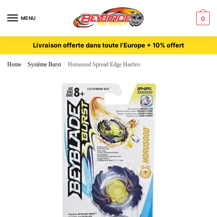
MENU
0
Livraison offerte dans toute l’Europe + 10% offert
Home
/
Système Burst
/
Horusood Spread Edge Hasbro