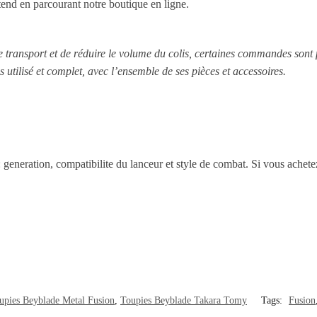
ttend en parcourant notre boutique en ligne.
le transport et de réduire le volume du colis, certaines commandes sont
s utilisé et complet, avec l’ensemble de ses pièces et accessoires.
 : generation, compatibilite du lanceur et style de combat. Si vous achet
upies Beyblade Metal Fusion
,
Toupies Beyblade Takara Tomy
Tags:
Fusion