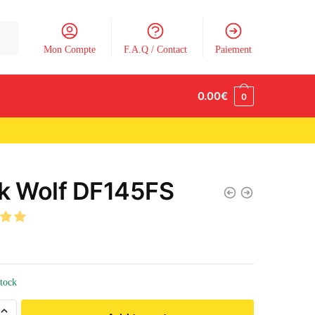
Mon Compte
F.A.Q / Contact
Paiement
0.00
€
0
k Wolf DF145FS
stock