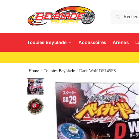
Search
Toupies Beyblade
Accessoires
Arènes
L
Home
/
Toupies Beyblade
/
Dark Wolf DF145FS