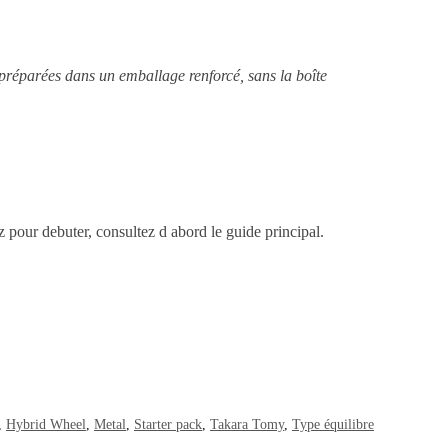
 préparées dans un emballage renforcé, sans la boîte
ez pour debuter, consultez d abord le guide principal.
,
Hybrid Wheel
,
Metal
,
Starter pack
,
Takara Tomy
,
Type équilibre