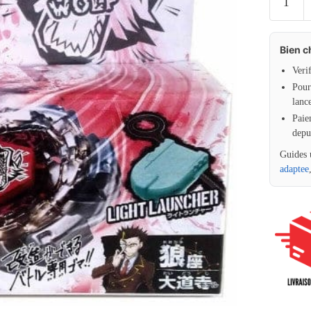
Bien c
Veri
Pour 
lanc
Paie
depu
Guides 
adaptee