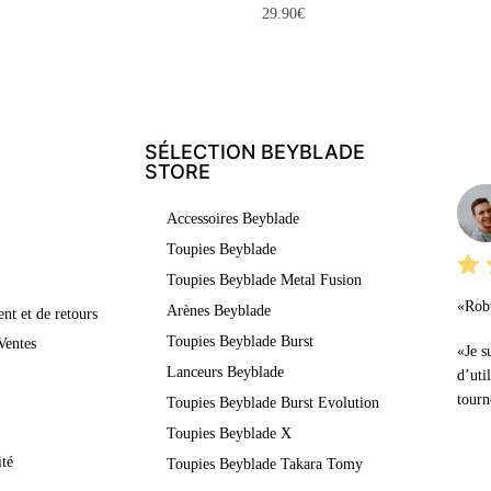
29.90
€
SÉLECTION BEYBLADE
LE
STORE
Accessoires Beyblade
Toupies Beyblade
Toupies Beyblade Metal Fusion
«Robu
Arènes Beyblade
nt et de retours
Toupies Beyblade Burst
Ventes
«Je s
Lanceurs Beyblade
d’uti
tourn
Toupies Beyblade Burst Evolution
Toupies Beyblade X
ité
Toupies Beyblade Takara Tomy