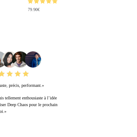
79.90
€
URS AVIS
ste, précis, performant.»
uis tellement enthousiaste à l’idée
liser Deep Chaos pour le prochain
oi.»