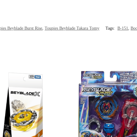
ies Beyblade Burst Rise
,
Toupies Beyblade Takara Tomy
Tags:
B-151
,
Boo