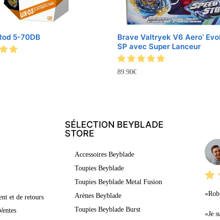
Rod 5-70DB
Brave Valtryek V6 Aero’ Evol
SP avec Super Lanceur
89.90
€
SÉLECTION BEYBLADE
LE
STORE
Accessoires Beyblade
Toupies Beyblade
Toupies Beyblade Metal Fusion
«Robu
Arènes Beyblade
nt et de retours
Toupies Beyblade Burst
Ventes
«Je s