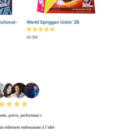
utional-
World Spriggan Unite’ 2B
69.90
€
URS AVIS
ste, précis, performant.»
uis tellement enthousiaste à l’idée