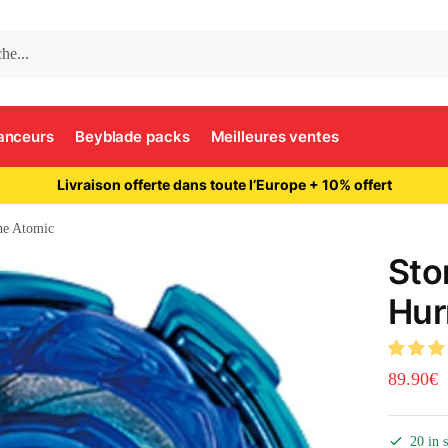
anceurs
Beyblade packs
Meilleures ventes
Livraison offerte dans toute l’Europe + 10% offert
ne Atomic
Sto
Hur
89.90
€
20 in 