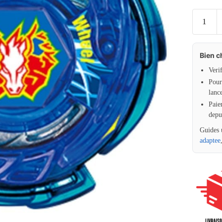
Bien c
Veri
Pour 
lanc
Paie
depu
Guides 
adaptee