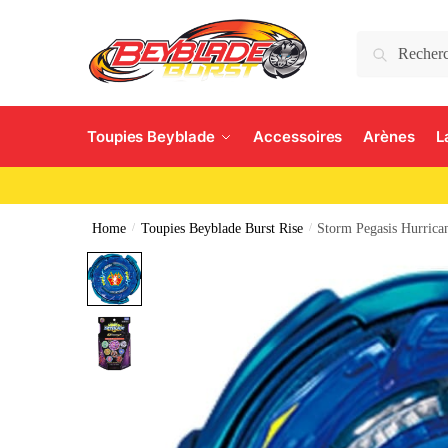
Search
Toupies Beyblade
Accessoires
Arènes
L
Home
/
Toupies Beyblade Burst Rise
/
Storm Pegasis Hurrica