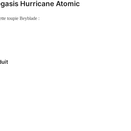
egasis Hurricane Atomic
ette toupie Beyblade :
duit