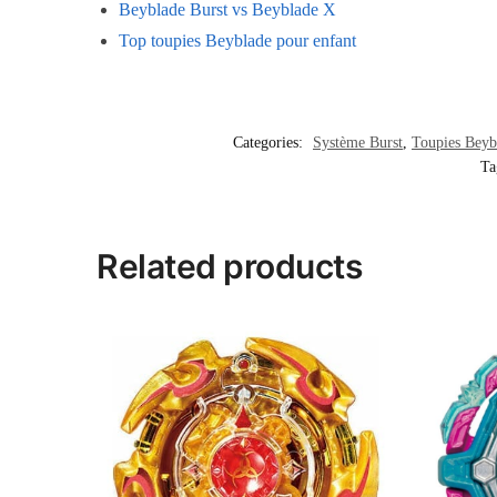
Beyblade Burst vs Beyblade X
Top toupies Beyblade pour enfant
Categories:
Système Burst
,
Toupies Beyb
Ta
Related products