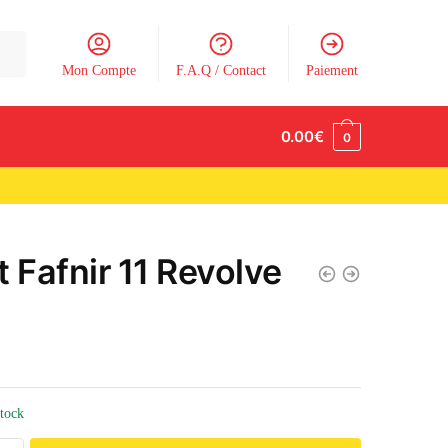
Mon Compte
F.A.Q / Contact
Paiement
0.00
€
0
t Fafnir 11 Revolve
n
stock