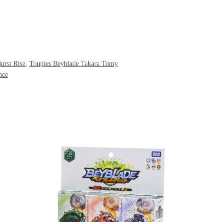
urst Rise
,
Toupies Beyblade Takara Tomy
nce