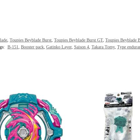
lade
,
Toupies Beyblade Burst
,
Toupies Beyblade Burst GT
,
Toupies Beyblade B
gs:
B-151
,
Booster pack
,
Gatinko Layer
,
Saison 4
,
Takara Tomy
,
Type endura