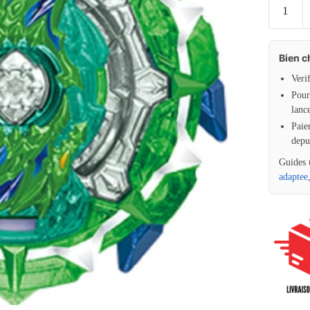
Bien c
Veri
Pour 
lanc
Paie
depu
Guides 
adaptee