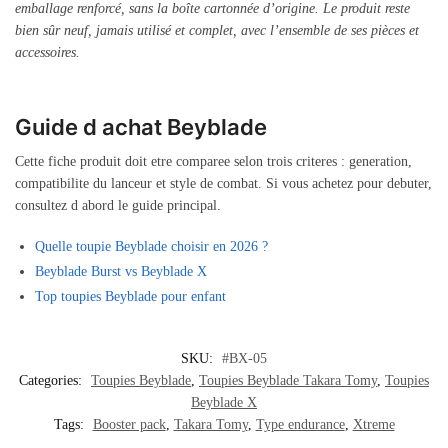
emballage renforcé, sans la boîte cartonnée d’origine. Le produit reste
bien sûr neuf, jamais utilisé et complet, avec l’ensemble de ses pièces et
accessoires.
Guide d achat Beyblade
Cette fiche produit doit etre comparee selon trois criteres : generation,
compatibilite du lanceur et style de combat. Si vous achetez pour debuter,
consultez d abord le guide principal.
Quelle toupie Beyblade choisir en 2026 ?
Beyblade Burst vs Beyblade X
Top toupies Beyblade pour enfant
SKU:
#BX-05
Categories:
Toupies Beyblade
,
Toupies Beyblade Takara Tomy
,
Toupies
Beyblade X
Tags:
Booster pack
,
Takara Tomy
,
Type endurance
,
Xtreme