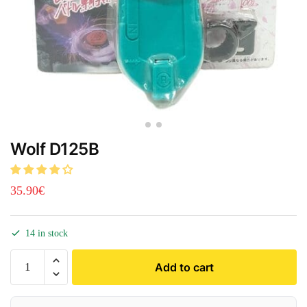
Wolf D125B
35.90
€
14 in stock
Add to cart