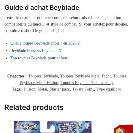
Guide d achat Beyblade
Cette fiche produit doit etre comparee selon trois criteres : generation,
compatibilite du lanceur et style de combat. Si vous achetez pour debuter,
consultez d abord le guide principal.
Quelle toupie Beyblade choisir en 2026 ?
Beyblade Burst vs Beyblade X
Top toupies Beyblade pour enfant
Categories:
Toupies Beyblade
,
Toupies Beyblade Metal Fight
,
Toupies
Beyblade Metal Fusion
,
Toupies Beyblade Takara Tomy
Tags:
Fusion
,
Metal
,
Starter pack
,
Takara Tomy
,
Type équilibre
Related products