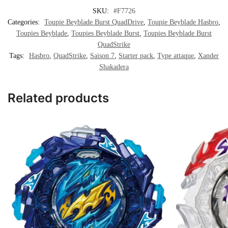
SKU:
#F7726
Categories:
Toupie Beyblade Burst QuadDrive
,
Toupie Beyblade Hasbro
,
Toupies Beyblade
,
Toupies Beyblade Burst
,
Toupies Beyblade Burst
QuadStrike
Tags:
Hasbro
,
QuadStrike
,
Saison 7
,
Starter pack
,
Type attaque
,
Xander
Shakadera
Related products