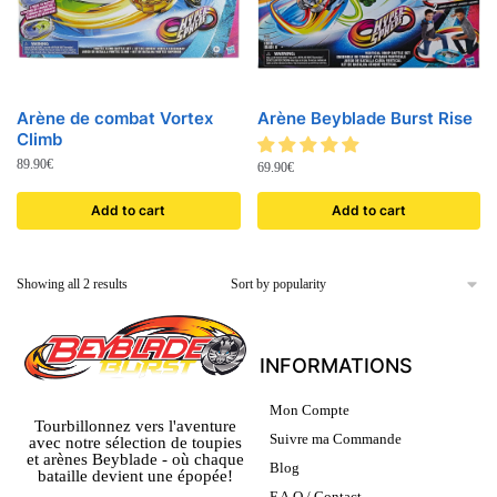
Arène de combat Vortex
Arène Beyblade Burst Rise
Climb
89.90
€
69.90
€
Add to cart
Add to cart
Showing all 2 results
INFORMATIONS
Mon Compte
Tourbillonnez vers l'aventure
Suivre ma Commande
avec notre sélection de toupies
et arènes Beyblade - où chaque
Blog
bataille devient une épopée!
F.A.Q / Contact