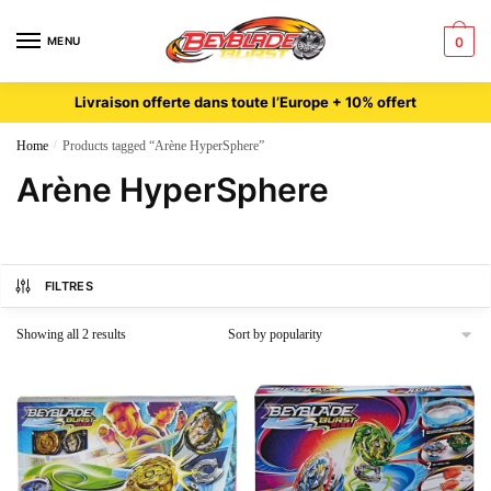
MENU
0
Livraison offerte dans toute l’Europe + 10% offert
Home
/
Products tagged “Arène HyperSphere”
Arène HyperSphere
FILTRES
Showing all 2 results