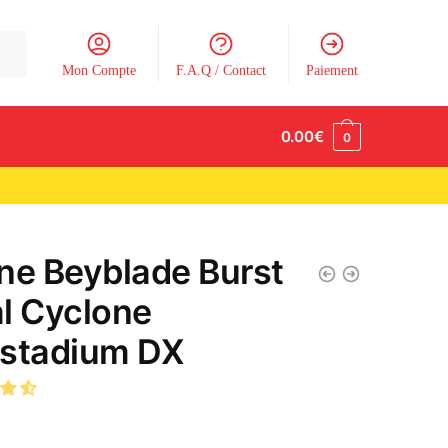
Mon Compte
F.A.Q / Contact
Paiement
0.00
€
0
ne Beyblade Burst
l Cyclone
stadium DX