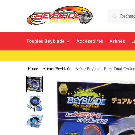
Search
Toupies Beyblade
Accessoires
Arènes
L
Home
/
Arènes Beyblade
/
Arène Beyblade Burst Dual Cyclo