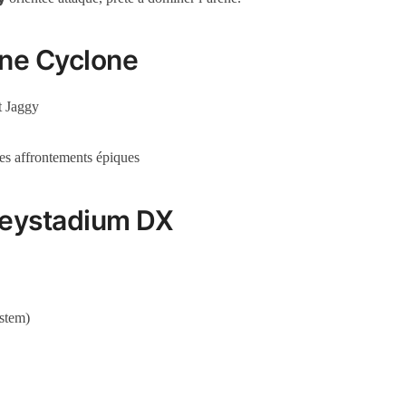
ène Cyclone
t Jaggy
s affrontements épiques
 Beystadium DX
ystem)