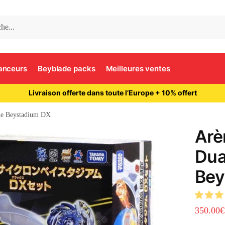
anceurs
Beyblade packs
Meilleures ventes
Livraison offerte dans toute l’Europe + 10% offert
ne Beystadium DX
Arè
Dua
Bey
350.00
€