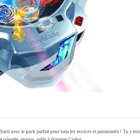
rst avec le pack parfait pour tous les novices et passionnés ! Tu y tr
y
orientée attaque, prête à dominer l’arène.