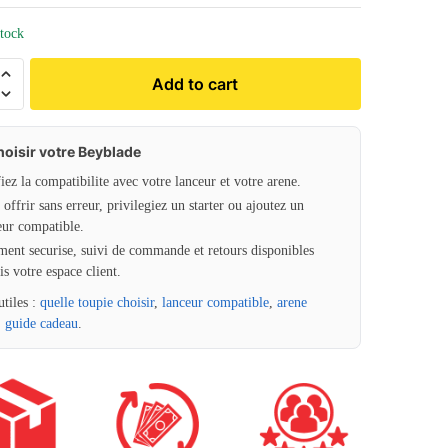
stock
Add to cart
hoisir votre Beyblade
fiez la compatibilite avec votre lanceur et votre arene.
offrir sans erreur, privilegiez un starter ou ajoutez un
eur compatible.
ment securise, suivi de commande et retours disponibles
is votre espace client.
utiles :
quelle toupie choisir
,
lanceur compatible
,
arene
,
guide cadeau
.