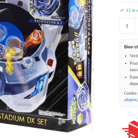
12 in 
Bien c
Veri
Pour 
lanc
Paie
depu
Guides 
adaptee