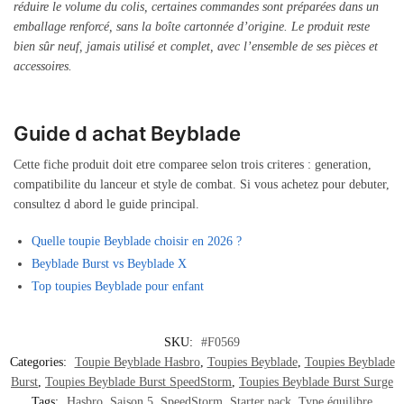
réduire le volume du colis, certaines commandes sont préparées dans un
emballage renforcé, sans la boîte cartonnée d’origine. Le produit reste
bien sûr neuf, jamais utilisé et complet, avec l’ensemble de ses pièces et
accessoires.
Guide d achat Beyblade
Cette fiche produit doit etre comparee selon trois criteres : generation,
compatibilite du lanceur et style de combat. Si vous achetez pour debuter,
consultez d abord le guide principal.
Quelle toupie Beyblade choisir en 2026 ?
Beyblade Burst vs Beyblade X
Top toupies Beyblade pour enfant
SKU:
#F0569
Categories:
Toupie Beyblade Hasbro
,
Toupies Beyblade
,
Toupies Beyblade
Burst
,
Toupies Beyblade Burst SpeedStorm
,
Toupies Beyblade Burst Surge
Tags:
Hasbro
,
Saison 5
,
SpeedStorm
,
Starter pack
,
Type équilibre