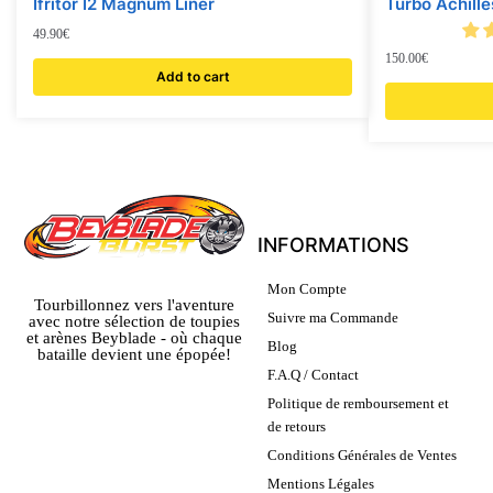
Ifritor I2 Magnum Liner
Turbo Achill
49.90
€
150.00
€
Add to cart
INFORMATIONS
Mon Compte
Tourbillonnez vers l'aventure
Suivre ma Commande
avec notre sélection de toupies
et arènes Beyblade - où chaque
Blog
bataille devient une épopée!
F.A.Q / Contact
Politique de remboursement et
de retours
Conditions Générales de Ventes
Mentions Légales