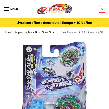
MENU
0
Livraison offerte dans toute l’Europe + 10% offert
Home
/
Toupies Beyblade Burst SpeedStorm
/
Curse Devolos D6 1A-D Zephyry-SP