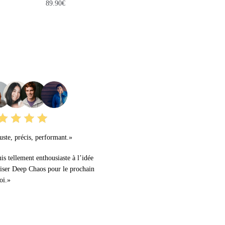
89.90
€
URS AVIS
ste, précis, performant.»
uis tellement enthousiaste à l’idée
liser Deep Chaos pour le prochain
oi.»