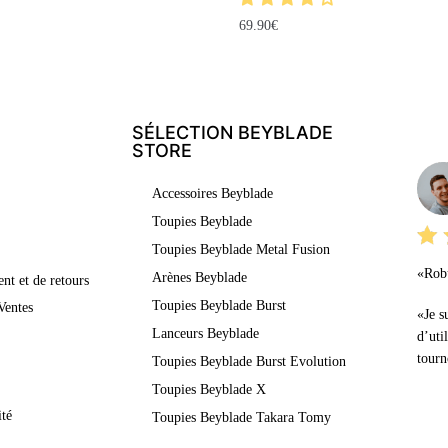
69.90
€
SÉLECTION BEYBLADE
LE
STORE
Accessoires Beyblade
Toupies Beyblade
Toupies Beyblade Metal Fusion
«Robu
Arènes Beyblade
nt et de retours
Toupies Beyblade Burst
Ventes
«Je s
Lanceurs Beyblade
d’uti
tourn
Toupies Beyblade Burst Evolution
Toupies Beyblade X
ité
Toupies Beyblade Takara Tomy