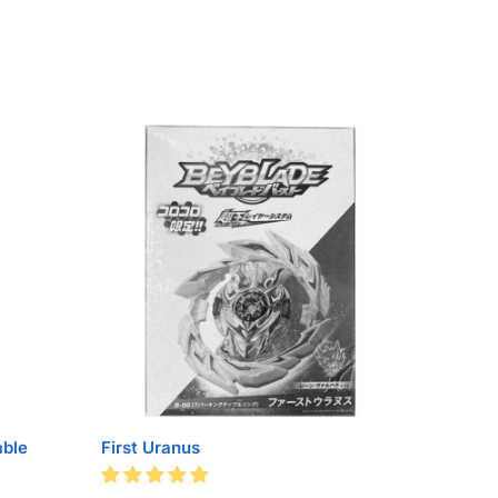
able
First Uranus