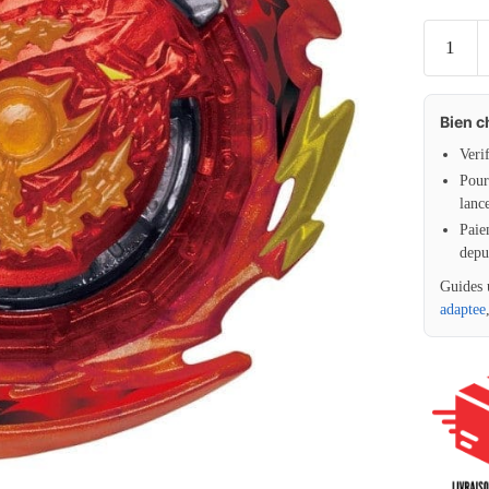
Bien c
Veri
Pour 
lanc
Paie
depu
Guides 
adaptee