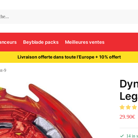
anceurs
Beyblade packs
Meilleures ventes
Livraison offerte dans toute l’Europe + 10% offert
nt-9
Dyn
Leg
29.90
€
14 in 