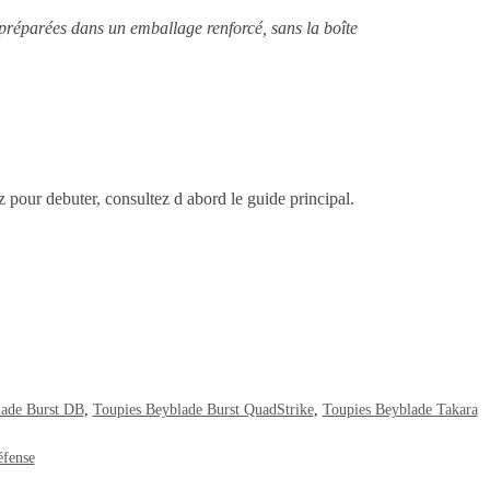
 préparées dans un emballage renforcé, sans la boîte
ez pour debuter, consultez d abord le guide principal.
lade Burst DB
,
Toupies Beyblade Burst QuadStrike
,
Toupies Beyblade Takara
éfense