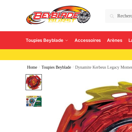
Search
Toupies Beyblade
Accessoires
Arènes
L
Home
/
Toupies Beyblade
/
Dynamite Kerbeus Legacy Mome