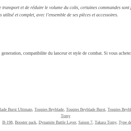
le transport et de réduire le volume du colis, certaines commandes sont
s utilisé et complet, avec l’ensemble de ses pièces et accessoires.
 : generation, compatibilite du lanceur et style de combat. Si vous achet
lade Burst Ultimate
,
Toupies Beyblade
,
Toupies Beyblade Burst
,
Toupies Beyb
Tomy
:
B-198
,
Booster pack
,
Dynamite Battle Layer
,
Saison 7
,
Takara Tomy
,
Type d