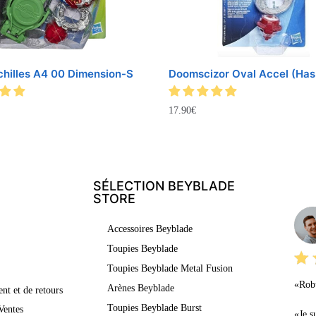
chilles A4 00 Dimension-S
Doomscizor Oval Accel (Has
17.90
€
SÉLECTION BEYBLADE
LE
STORE
Accessoires Beyblade
Toupies Beyblade
Toupies Beyblade Metal Fusion
«Robu
Arènes Beyblade
nt et de retours
Toupies Beyblade Burst
Ventes
«Je s