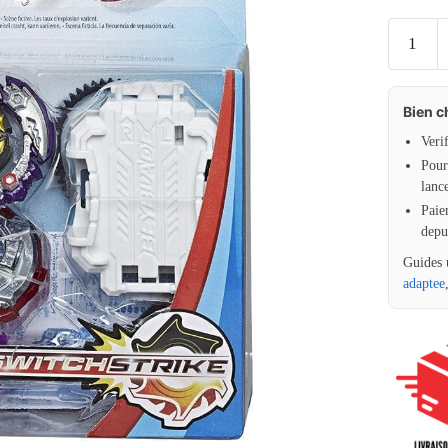
Bien c
Veri
Pour 
lanc
Paie
depu
Guides 
adaptee