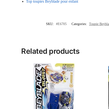
Top toupies Beyblade pour enfant
SKU:
#E6705
Categories:
Toupie Beybl
Related products