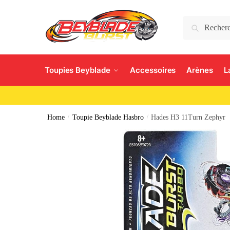
Search
Toupies Beyblade
Accessoires
Arènes
L
Home
/
Toupie Beyblade Hasbro
/
Hades H3 11Turn Zephyr