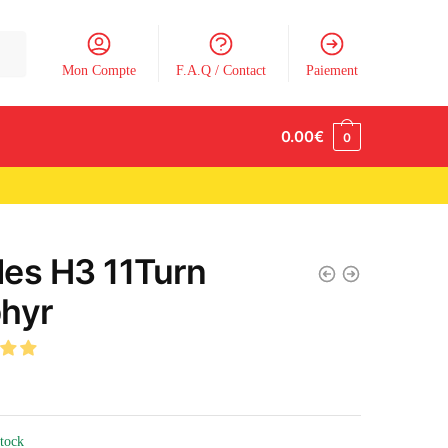
Mon Compte
F.A.Q / Contact
Paiement
0.00
€
0
es H3 11Turn
hyr
stock