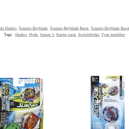
ade Hasbro
,
Toupies Beyblade
,
Toupies Beyblade Burst
,
Toupies Beyblade Burst
Tags:
Hasbro
,
Hyde
,
Saison 3
,
Starter pack
,
SwitchStrike
,
Type équilibre