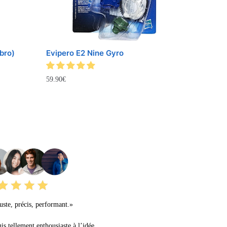
bro)
Evipero E2 Nine Gyro
59.90
€
URS AVIS
ste, précis, performant.»
uis tellement enthousiaste à l’idée