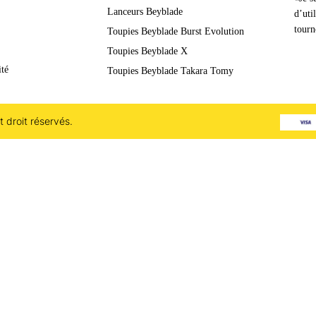
Lanceurs Beyblade
d’uti
tourn
Toupies Beyblade Burst Evolution
Toupies Beyblade X
ité
Toupies Beyblade Takara Tomy
 droit réservés.