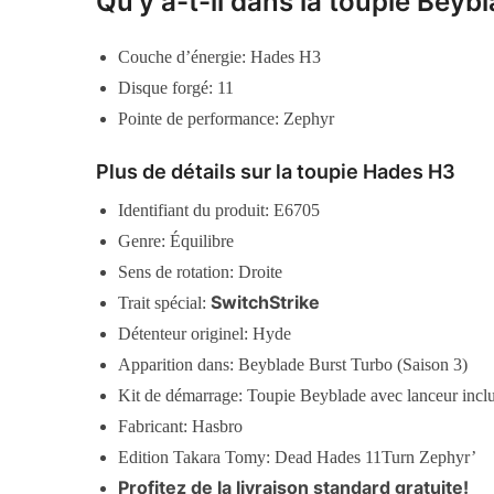
Qu’y a-t-il dans la toupie Beyb
Couche d’énergie: Hades H3
Disque forgé: 11
Pointe de performance: Zephyr
Plus de détails sur la toupie Hades H3
Identifiant du produit: E6705
Genre: Équilibre
Sens de rotation: Droite
SwitchStrike
Trait spécial:
Détenteur originel: Hyde
Apparition dans: Beyblade Burst Turbo (Saison 3)
Kit de démarrage: Toupie Beyblade avec lanceur incl
Fabricant: Hasbro
Edition Takara Tomy: Dead Hades 11Turn Zephyr’
Profitez de la livraison standard gratuite!