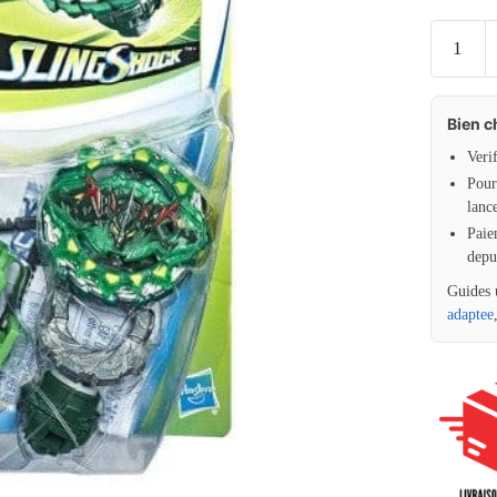
Bien c
Veri
Pour 
lanc
Paie
depu
Guides 
adaptee