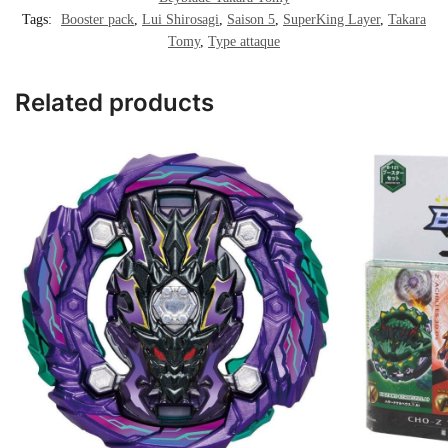
Tags:
Booster pack
,
Lui Shirosagi
,
Saison 5
,
SuperKing Layer
,
Takara
Tomy
,
Type attaque
Related products