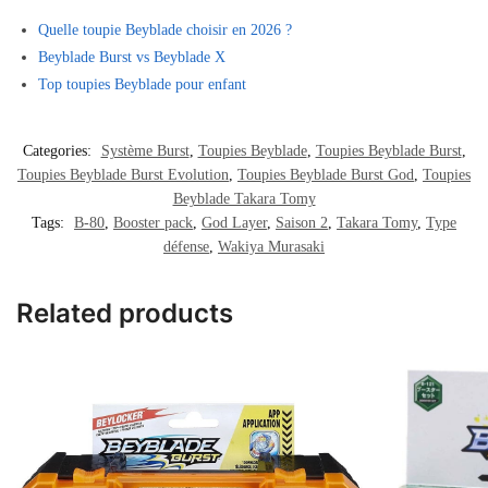
Quelle toupie Beyblade choisir en 2026 ?
Beyblade Burst vs Beyblade X
Top toupies Beyblade pour enfant
Categories:
Système Burst
,
Toupies Beyblade
,
Toupies Beyblade Burst
,
Toupies Beyblade Burst Evolution
,
Toupies Beyblade Burst God
,
Toupies
Beyblade Takara Tomy
Tags:
B-80
,
Booster pack
,
God Layer
,
Saison 2
,
Takara Tomy
,
Type
défense
,
Wakiya Murasaki
Related products