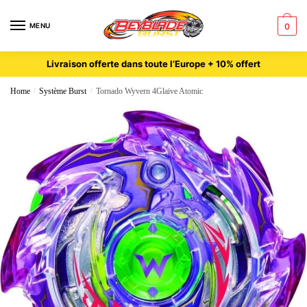
MENU
0
Livraison offerte dans toute l’Europe + 10% offert
Home
/
Système Burst
/
Tornado Wyvern 4Glaive Atomic