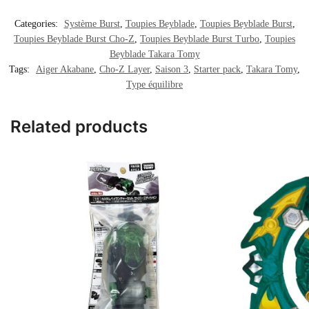
Categories:
Système Burst
,
Toupies Beyblade
,
Toupies Beyblade Burst
,
Toupies Beyblade Burst Cho-Z
,
Toupies Beyblade Burst Turbo
,
Toupies
Beyblade Takara Tomy
Tags:
Aiger Akabane
,
Cho-Z Layer
,
Saison 3
,
Starter pack
,
Takara Tomy
,
Type équilibre
Related products