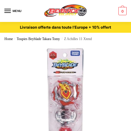
MENU
0
Livraison offerte dans toute l’Europe + 10% offert
Home
/
Toupies Beyblade Takara Tomy
/
Z Achilles 11 Xtend