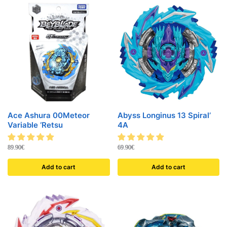
Ace Ashura 00Meteor
Abyss Longinus 13 Spiral’
Variable ‘Retsu
4A
89.90
€
69.90
€
Add to cart
Add to cart