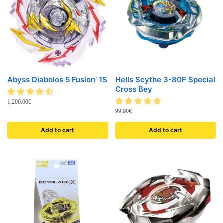
Abyss Diabolos 5 Fusion’ 1S
Hells Scythe 3-80F Special
Cross Bey
1,200.00
€
99.90
€
Add to cart
Add to cart