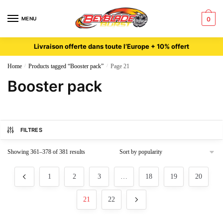
MENU
0
Livraison offerte dans toute l’Europe + 10% offert
Home
/
Products tagged “Booster pack”
/
Page 21
Booster pack
FILTRES
Showing 361–378 of 381 results
1
2
3
…
18
19
20
21
22