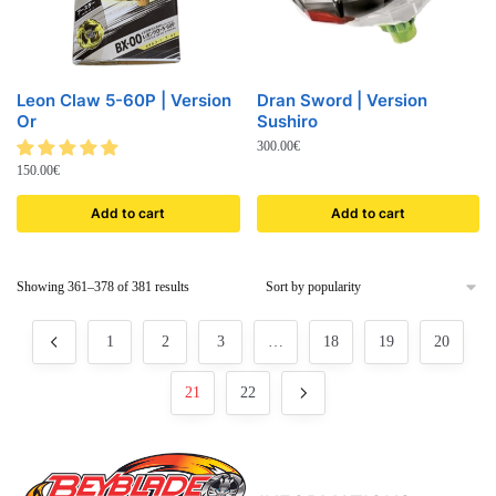
Leon Claw 5-60P | Version
Dran Sword | Version
Or
Sushiro
300.00
€
150.00
€
Add to cart
Add to cart
Showing 361–378 of 381 results
1
2
3
…
18
19
20
21
22